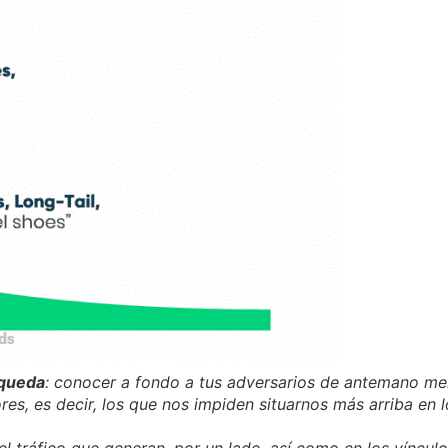
squeda
: conocer a fondo a tus adversarios de antemano mer
dores, es decir, los que nos impiden situarnos más arriba e
el tráfico que generan, por un lado, así como en los víncul