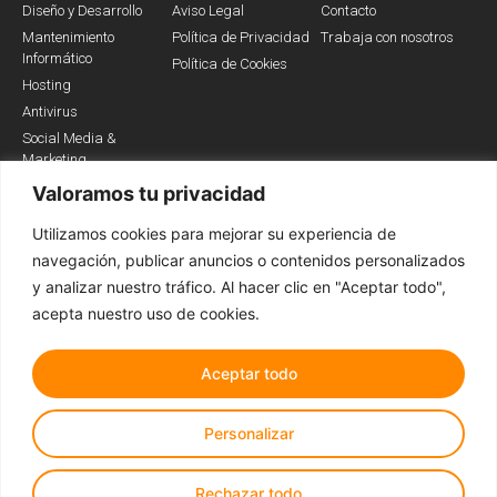
Diseño y Desarrollo
Aviso Legal
Contacto
Mantenimiento
Política de Privacidad
Trabaja con nosotros
Informático
Política de Cookies
Hosting
Antivirus
Social Media &
Marketing
Valoramos tu privacidad
Utilizamos cookies para mejorar su experiencia de
Somos Partners
navegación, publicar anuncios o contenidos personalizados
y analizar nuestro tráfico. Al hacer clic en "Aceptar todo",
acepta nuestro uso de cookies.
Aceptar todo
Personalizar
Todos los derechos reservados © 2022
Rechazar todo