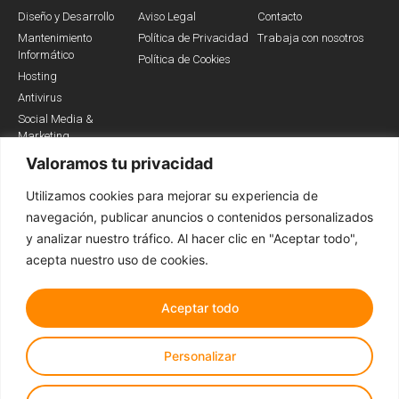
Diseño y Desarrollo
Aviso Legal
Contacto
Mantenimiento
Política de Privacidad
Trabaja con nosotros
Informático
Política de Cookies
Hosting
Antivirus
Social Media &
Marketing
Valoramos tu privacidad
Utilizamos cookies para mejorar su experiencia de
Somos Partners
navegación, publicar anuncios o contenidos personalizados
y analizar nuestro tráfico. Al hacer clic en "Aceptar todo",
acepta nuestro uso de cookies.
Aceptar todo
Personalizar
Todos los derechos reservados © 2022