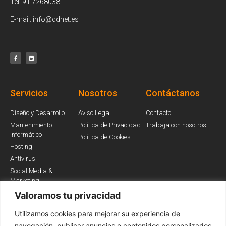
Tel: 91 7268038
E-mail: info@ddnet.es
Servicios
Nosotros
Contáctanos
Diseño y Desarrollo
Aviso Legal
Contacto
Mantenimiento
Política de Privacidad
Trabaja con nosotros
Informático
Política de Cookies
Hosting
Antivirus
Social Media &
Marketing
Valoramos tu privacidad
Utilizamos cookies para mejorar su experiencia de
Somos Partners
navegación, publicar anuncios o contenidos personalizados