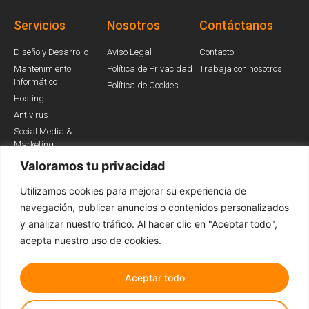
Servicios
Nosotros
Contáctanos
Diseño y Desarrollo
Aviso Legal
Contacto
Mantenimiento
Política de Privacidad
Trabaja con nosotros
Informático
Política de Cookies
Hosting
Antivirus
Social Media &
Marketing
Valoramos tu privacidad
Utilizamos cookies para mejorar su experiencia de
Somos Partners
navegación, publicar anuncios o contenidos personalizados
y analizar nuestro tráfico. Al hacer clic en "Aceptar todo",
acepta nuestro uso de cookies.
Aceptar todo