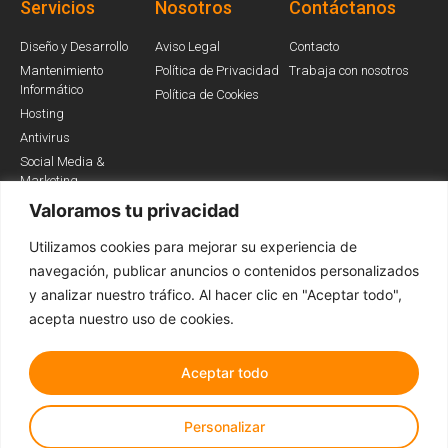
Servicios
Nosotros
Contáctanos
Diseño y Desarrollo
Aviso Legal
Contacto
Mantenimiento
Política de Privacidad
Trabaja con nosotros
Informático
Política de Cookies
Hosting
Antivirus
Social Media &
Marketing
Valoramos tu privacidad
Utilizamos cookies para mejorar su experiencia de
Somos Partners
navegación, publicar anuncios o contenidos personalizados
y analizar nuestro tráfico. Al hacer clic en "Aceptar todo",
acepta nuestro uso de cookies.
Aceptar todo
Personalizar
Todos los derechos reservados © 2022