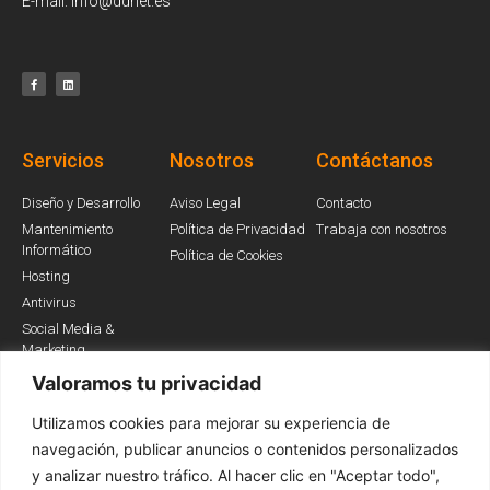
E-mail: info@ddnet.es
Servicios
Nosotros
Contáctanos
Diseño y Desarrollo
Aviso Legal
Contacto
Mantenimiento
Política de Privacidad
Trabaja con nosotros
Informático
Política de Cookies
Hosting
Antivirus
Social Media &
Marketing
Valoramos tu privacidad
Utilizamos cookies para mejorar su experiencia de
Somos Partners
navegación, publicar anuncios o contenidos personalizados
y analizar nuestro tráfico. Al hacer clic en "Aceptar todo",