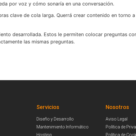
ueda por voz y cómo sonaría en una conversación.
abras clave de cola larga. Querrá crear contenido en torno 
nto desarrollada. Estos le permiten colocar preguntas com
actamente las mismas preguntas.
Servicios
Nosotros
Diseño y Desarrollo
Aviso Legal
Mantenimiento Informático
Política de Priv
Hosting
Política de Coo