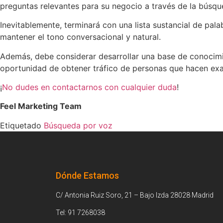
preguntas relevantes para su negocio a través de la búsq
Inevitablemente, terminará con una lista sustancial de pal
mantener el tono conversacional y natural.
Además, debe considerar desarrollar una base de conocimie
oportunidad de obtener tráfico de personas que hacen ex
¡
No dudes en contactarnos con cualquier duda
!
Feel Marketing Team
Etiquetado
Búsqueda por voz
Dónde Estamos
C/ Antonia Ruiz Soro, 21 – Bajo Izda 28028 Madrid
Tel: 91 7268038