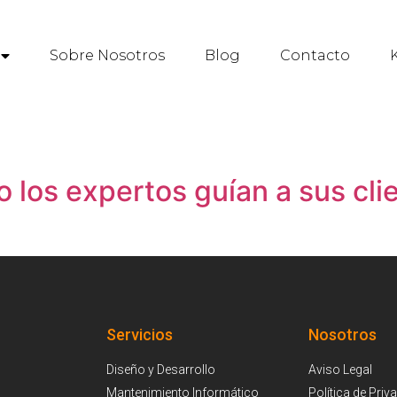
Sobre Nosotros
Blog
Contacto
K
los expertos guían a sus clie
Servicios
Nosotros
Diseño y Desarrollo
Aviso Legal
Mantenimiento Informático
Política de Priv