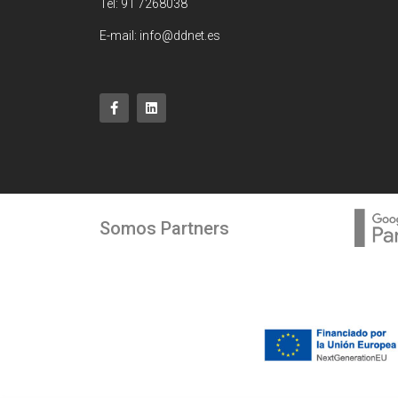
Tel: 91 7268038
E-mail: info@ddnet.es
Somos Partners