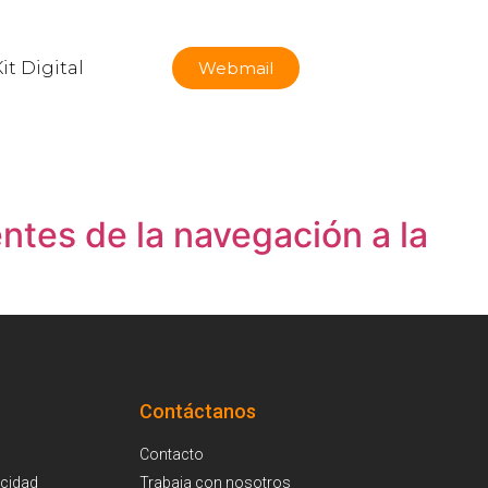
it Digital
Webmail
ntes de la navegación a la
Contáctanos
Contacto
acidad
Trabaja con nosotros