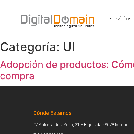
Servicios
Categoría:
UI
Adopción de productos: Cómo 
compra
Dónde Estamos
C/ Antonia Ruiz Soro, 21 – Bajo Izda 28028 Madrid