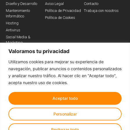
Diseño y Desarrollo
Aviso Legal
Contacto
Mantenimiento
Política de Privacidad
Trabaja con nosotros
Informático
Política de Cookies
Hosting
Antivirus
Social Media &
Marketing
Valoramos tu privacidad
Utilizamos cookies para mejorar su experiencia de
Somos Partners
navegación, publicar anuncios o contenidos personalizados
y analizar nuestro tráfico. Al hacer clic en "Aceptar todo",
acepta nuestro uso de cookies.
Aceptar todo
Personalizar
Todos los derechos reservados © 2022
Rechazar todo