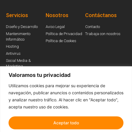
Servicios
Nosotros
Contáctanos
Diseño y Desarrollo
Aviso Legal
Contacto
Mantenimiento
Política de Privacidad
Trabaja con nosotros
Informático
Política de Cookies
Hosting
Antivirus
Social Media &
Marketing
Valoramos tu privacidad
Utilizamos cookies para mejorar su experiencia de
Somos Partners
navegación, publicar anuncios o contenidos personalizados
y analizar nuestro tráfico. Al hacer clic en "Aceptar todo",
acepta nuestro uso de cookies.
Aceptar todo