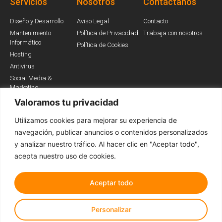
Servicios
Nosotros
Contáctanos
Diseño y Desarrollo
Aviso Legal
Contacto
Mantenimiento
Política de Privacidad
Trabaja con nosotros
Informático
Política de Cookies
Hosting
Antivirus
Social Media &
Marketing
Valoramos tu privacidad
Utilizamos cookies para mejorar su experiencia de
Somos Partners
navegación, publicar anuncios o contenidos personalizados
y analizar nuestro tráfico. Al hacer clic en "Aceptar todo",
acepta nuestro uso de cookies.
Aceptar todo
Personalizar
Todos los derechos reservados © 2022