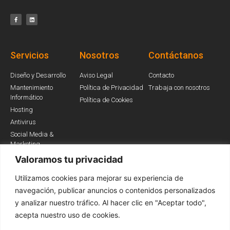
Servicios
Nosotros
Contáctanos
Diseño y Desarrollo
Aviso Legal
Contacto
Mantenimiento
Política de Privacidad
Trabaja con nosotros
Informático
Política de Cookies
Hosting
Antivirus
Social Media &
Marketing
Valoramos tu privacidad
Utilizamos cookies para mejorar su experiencia de
Somos Partners
navegación, publicar anuncios o contenidos personalizados
y analizar nuestro tráfico. Al hacer clic en "Aceptar todo",
acepta nuestro uso de cookies.