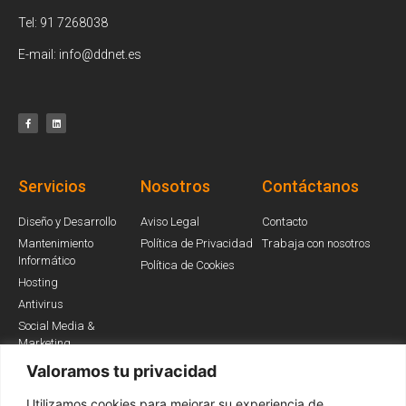
Tel: 91 7268038
E-mail: info@ddnet.es
Servicios
Nosotros
Contáctanos
Diseño y Desarrollo
Aviso Legal
Contacto
Mantenimiento
Política de Privacidad
Trabaja con nosotros
Informático
Política de Cookies
Hosting
Antivirus
Social Media &
Marketing
Valoramos tu privacidad
Utilizamos cookies para mejorar su experiencia de